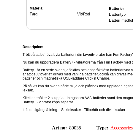
Material
Batterier
Färg
Vit/Röd
Batterityp
Batteri medföl
Description:
Trött på att behöva byta batterier i din favoritvibrator från Fun Factory
Nu kan du uppgradera Battery+ - vibratorerna från Fun Factory med d
Battery+ är en serie sköna, effektiva och anspråkslösa batteridrivna v
är att de, utöver att drivas med vanliga batterier, också kan drivas
batterier och magnetiska USB-laddare Click n Charge.
På så vis kan du skona både miljö och plånbok med uppladdningsbara
leksak.
Kitet innehåller 2 st uppladdningsbara AAA-batterier samt den magn
Battery+ - vibrator köps separat.
Info om igångsättning: - Sexleksaker - Tillbehör och div leksaker
Art no:
80035
Type:
Accessories