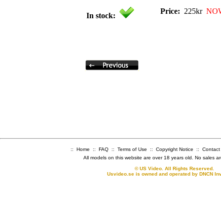
Price:
225kr
NOW
In stock:
::
Home
::
FAQ
::
Terms of Use
::
Copyright Notice
::
Contact
All models on this website are over 18 years old. No sales a
© US Video. All Rights Reserved.
Usvideo.se is owned and operated by DNCN In