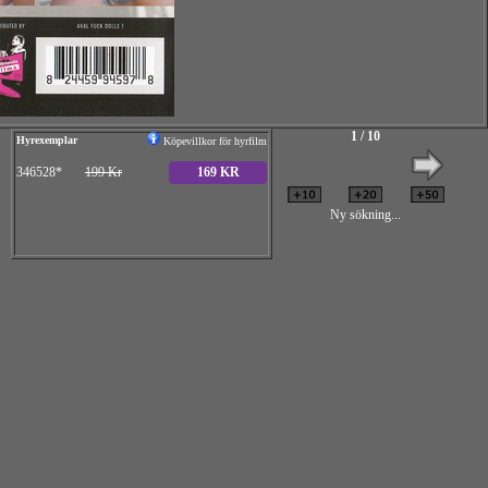
1 / 10
Hyrexemplar
Köpevillkor för hyrfilm
346528*
199 Kr
169 KR
Ny sökning...