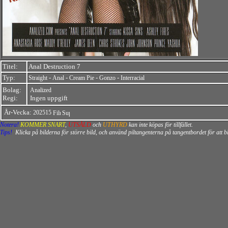
Titel:
Anal Destruction 7
Typ:
-
-
-
-
Straight
Anal
Cream Pie
Gonzo
Interracial
Bolag:
Analized
Regi:
Ingen uppgift
År-Vecka:
202515
Notera!
KOMMER SNART
,
UTSÅLD
och
UTHYRD
kan inte köpas för tillfället.
Tips!
Klicka på bilderna för större bild, och använd piltangenterna på tangentbordet för att 