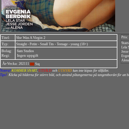
Pris:
Titel:
She Was A Virgin 2
Stars
Typ:
-
-
-
-
Straight
Petite
Small Tits
Teenage
young (18+)
Lela 
Bolag:
6am Studios
Jesse
Regi:
Ingen uppgift
Evgen
Alen
År-Vecka:
202111
Notera!
KOMMER SNART
,
UTSÅLD
och
UTHYRD
kan inte köpas för tillfället.
Tips!
Klicka på bilderna för större bild, och använd piltangenterna på tangentbordet för att 