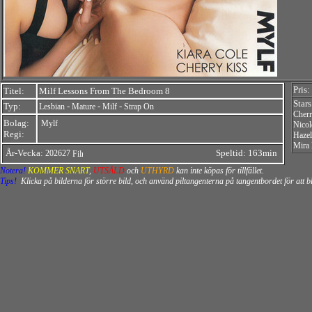
Pris:
Titel:
Milf Lessons From The Bedroom 8
Star
Typ:
-
-
-
Lesbian
Mature
Milf
Strap On
Cherr
Bolag:
Mylf
Nicol
Regi:
Haze
Mira
År-Vecka:
Speltid: 163min
202627
Notera!
KOMMER SNART
,
UTSÅLD
och
UTHYRD
kan inte köpas för tillfället.
Tips!
Klicka på bilderna för större bild, och använd piltangenterna på tangentbordet för att 