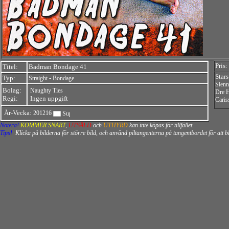
Pris:
Titel:
Badman Bondage 41
Stars
Typ:
-
Straight
Bondage
Sienn
Bolag:
Naughty Ties
Dre H
Regi:
Ingen uppgift
Cari
År-Vecka:
201216
Notera!
KOMMER SNART
,
UTSÅLD
och
UTHYRD
kan inte köpas för tillfället.
Tips!
Klicka på bilderna för större bild, och använd piltangenterna på tangentbordet för att 