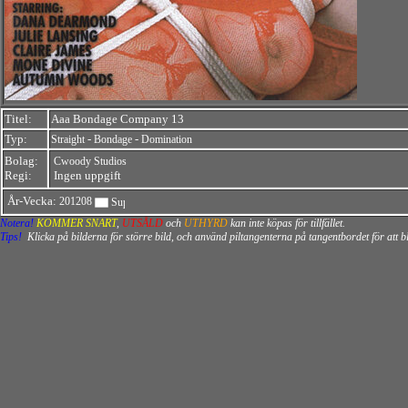
Titel:
Aaa Bondage Company 13
Typ:
-
-
Straight
Bondage
Domination
Bolag:
Cwoody Studios
Regi:
Ingen uppgift
År-Vecka:
201208
Notera!
KOMMER SNART
,
UTSÅLD
och
UTHYRD
kan inte köpas för tillfället.
Tips!
Klicka på bilderna för större bild, och använd piltangenterna på tangentbordet för att 