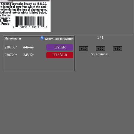
1 / 1
Hyrexemplar
Köpevillkor för hyrfilm
230730*
345 Kr
172 KR
Ny sökning...
230729*
345 Kr
UTSÅLD