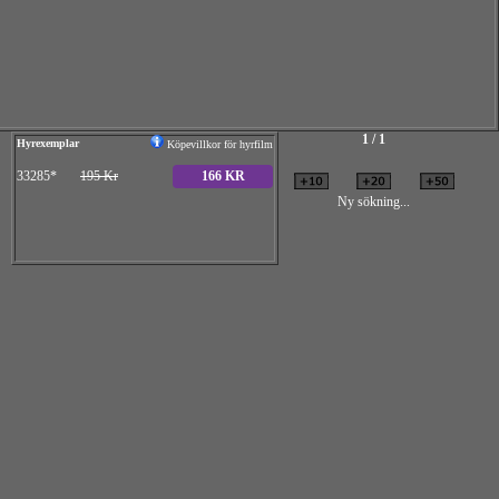
1 / 1
Hyrexemplar
Köpevillkor för hyrfilm
33285*
195 Kr
166 KR
Ny sökning...