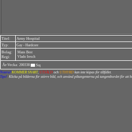
Titel:
Army Hospital
Typ:
-
Gay
Hardcore
Bolag:
Mans Best
Regi:
Vlado Iresch
År-Vecka:
200338
Notera!
KOMMER SNART
,
UTSÅLD
och
UTHYRD
kan inte köpas för tillfället.
Tips!
Klicka på bilderna för större bild, och använd piltangenterna på tangentbordet för att 