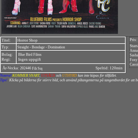
Pris:
Titel:
Horror Shop
Star
Typ:
-
-
Straight
Bondage
Domination
Anna 
Bolag:
Blue Bird Films
Sash
Regi:
Ingen uppgift
Foxy
Cass
År-Vecka:
Speltid: 120min
202446
Notera!
KOMMER SNART
,
UTSÅLD
och
UTHYRD
kan inte köpas för tillfället.
Tips!
Klicka på bilderna för större bild, och använd piltangenterna på tangentbordet för att 