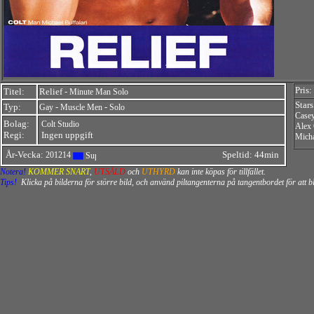
Pris:
Titel:
Relief -
Minute Man Solo
Stars
Typ:
-
-
Gay
Muscle Men
Solo
Casey
Bolag:
Colt Studio
Alex
Regi:
Ingen uppgift
Micha
År-Vecka:
Speltid: 44min
201214
Notera!
KOMMER SNART
,
UTSÅLD
och
UTHYRD
kan inte köpas för tillfället.
Tips!
Klicka på bilderna för större bild, och använd piltangenterna på tangentbordet för att 