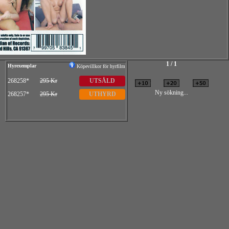
1 / 1
Hyrexemplar
Köpevillkor för hyrfilm
268258*
295 Kr
UTSÅLD
Ny sökning...
268257*
295 Kr
UTHYRD