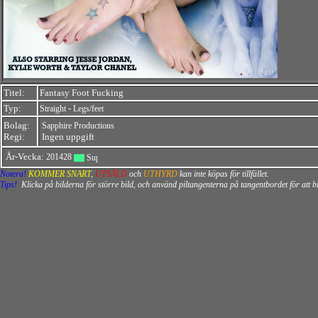
Titel:
Fantasy Foot Fucking
Typ:
-
Straight
Legs/feet
Bolag:
Sapphire Productions
Regi:
Ingen uppgift
År-Vecka:
201428
Notera!
KOMMER SNART
,
UTSÅLD
och
UTHYRD
kan inte köpas för tillfället.
Tips!
Klicka på bilderna för större bild, och använd piltangenterna på tangentbordet för att 