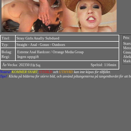
Pris:
Titel:
Stray Girls Anally Subdued
Star
Typ:
-
-
-
Straight
Anal
Gonzo
Outdoors
Merc
Bolag:
/
Extreme Anal Hardcore
Orrange Media Group
Ginna
Regi:
Ingen uppgift
Abeli
Mark
År-Vecka:
Speltid: 116min
202350
Notera!
KOMMER SNART
,
UTSÅLD
och
UTHYRD
kan inte köpas för tillfället.
Tips!
Klicka på bilderna för större bild, och använd piltangenterna på tangentbordet för att 