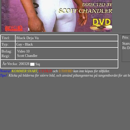
Pris:
Titel:
Black Deja Vu
Stars
Typ:
-
Gay
Black
Bo Da
Bolag:
Video 10
Regi:
Scott Chandler
År-Vecka:
200328
Notera!
KOMMER SNART
,
UTSÅLD
och
UTHYRD
kan inte köpas för tillfället.
Tips!
Klicka på bilderna för större bild, och använd piltangenterna på tangentbordet för att 