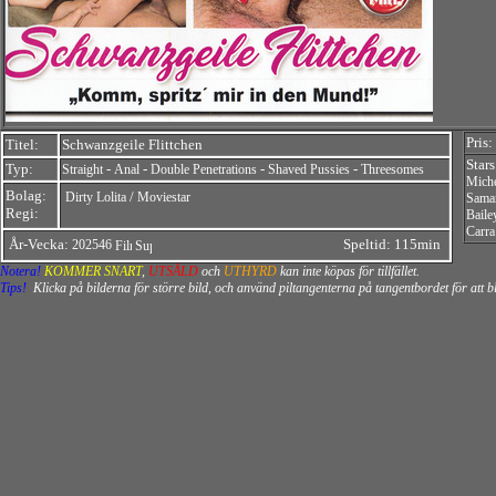
Pris:
Titel:
Schwanzgeile Flittchen
Stars
Typ:
-
-
-
-
Straight
Anal
Double Penetrations
Shaved Pussies
Threesomes
Miche
Bolag:
/
Dirty Lolita
Moviestar
Sama
Regi:
Baile
Carra
År-Vecka:
Speltid: 115min
202546
Notera!
KOMMER SNART
,
UTSÅLD
och
UTHYRD
kan inte köpas för tillfället.
Tips!
Klicka på bilderna för större bild, och använd piltangenterna på tangentbordet för att 