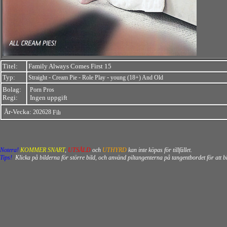
Titel:
Family Always Comes First 15
Typ:
-
-
-
Straight
Cream Pie
Role Play
young (18+) And Old
Bolag:
Porn Pros
Regi:
Ingen uppgift
År-Vecka:
202628
Notera!
KOMMER SNART
,
UTSÅLD
och
UTHYRD
kan inte köpas för tillfället.
Tips!
Klicka på bilderna för större bild, och använd piltangenterna på tangentbordet för att 