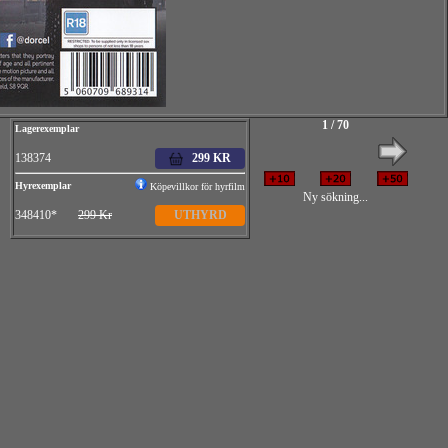
1 / 70
Lagerexemplar
138374
299 KR
Hyrexemplar
Köpevillkor för hyrfilm
Ny sökning...
348410*
299 Kr
UTHYRD