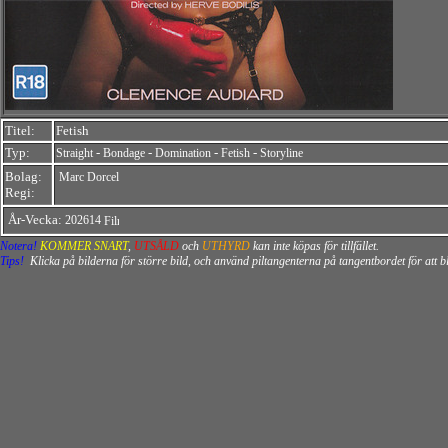
Titel:
Fetish
Typ:
-
-
-
-
Straight
Bondage
Domination
Fetish
Storyline
Bolag:
Marc Dorcel
Regi:
År-Vecka:
202614
Notera!
KOMMER SNART
,
UTSÅLD
och
UTHYRD
kan inte köpas för tillfället.
Tips!
Klicka på bilderna för större bild, och använd piltangenterna på tangentbordet för att 