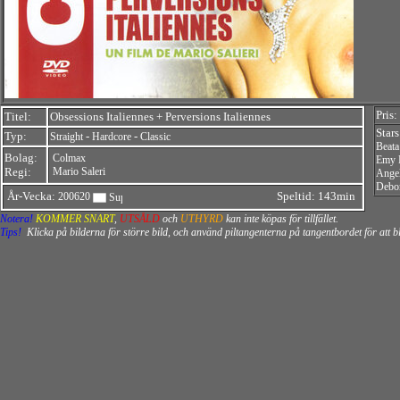
Pris:
Titel:
Obsessions Italiennes + Perversions Italiennes
Star
Typ:
-
-
Straight
Hardcore
Classic
Beata
Bolag:
Colmax
Emy 
Regi:
Mario Saleri
Angel
Debor
År-Vecka:
Speltid: 143min
200620
Notera!
KOMMER SNART
,
UTSÅLD
och
UTHYRD
kan inte köpas för tillfället.
Tips!
Klicka på bilderna för större bild, och använd piltangenterna på tangentbordet för att 