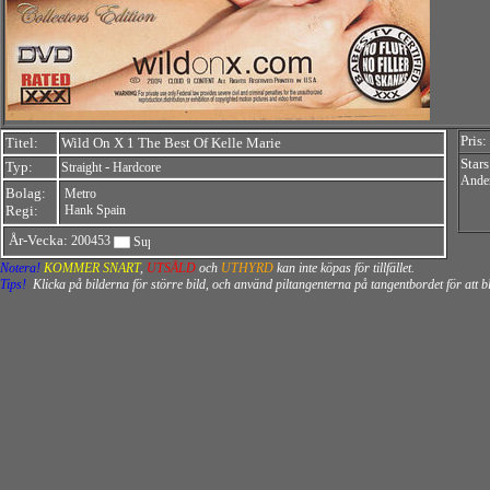
Pris:
Titel:
Wild On X 1 The Best Of Kelle Marie
Stars
Typ:
-
Straight
Hardcore
Ande
Bolag:
Metro
Regi:
Hank Spain
År-Vecka:
200453
Notera!
KOMMER SNART
,
UTSÅLD
och
UTHYRD
kan inte köpas för tillfället.
Tips!
Klicka på bilderna för större bild, och använd piltangenterna på tangentbordet för att 