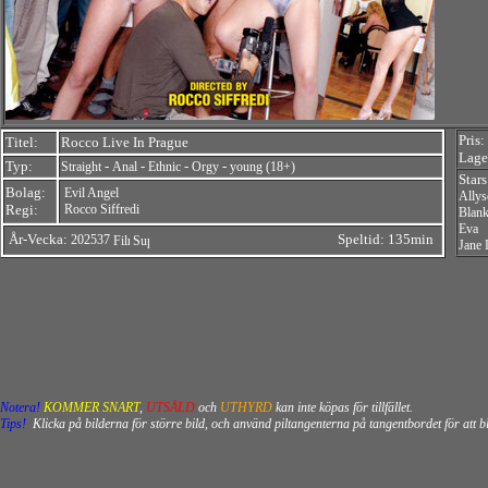
Pris:
Titel:
Rocco Live In Prague
Lager
Typ:
-
-
-
-
Straight
Anal
Ethnic
Orgy
young (18+)
Star
Bolag:
Evil Angel
Ally
Regi:
Rocco Siffredi
Blan
Eva
År-Vecka:
Speltid: 135min
202537
Jane 
Notera!
KOMMER SNART
,
UTSÅLD
och
UTHYRD
kan inte köpas för tillfället.
Tips!
Klicka på bilderna för större bild, och använd piltangenterna på tangentbordet för att 