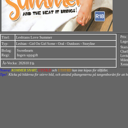
Pris:
Titel:
Lesbians Love Summer
Lager
Typ:
-
-
-
-
Lesbian
Girl On Girl Scene
Oral
Outdoors
Storyline
Star
Bolag:
Sweethearts
Charl
Regi:
Ingen uppgift
Lovit
Mile
År-Vecka:
202610
Xeni
Notera!
KOMMER SNART
,
UTSÅLD
och
UTHYRD
kan inte köpas för tillfället.
Tips!
Klicka på bilderna för större bild, och använd piltangenterna på tangentbordet för att 