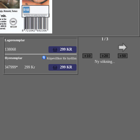
1 / 3
Lagerexemplar
138068
299 KR
Hyrexemplar
Köpevillkor för hyrfilm
Ny sökning...
347999* 299 Kr
299 KR