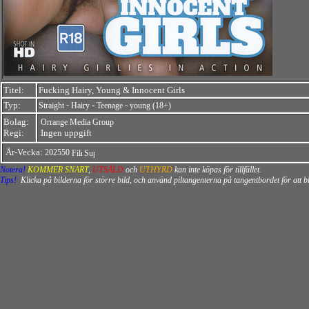
Titel:
Fucking Hairy, Young & Innocent Girls
Typ:
-
-
-
Straight
Hairy
Teenage
young (18+)
Bolag:
Orrange Media Group
Regi:
Ingen uppgift
År-Vecka:
202550
Notera!
KOMMER SNART
,
UTSÅLD
och
UTHYRD
kan inte köpas för tillfället.
Tips!
Klicka på bilderna för större bild, och använd piltangenterna på tangentbordet för att 