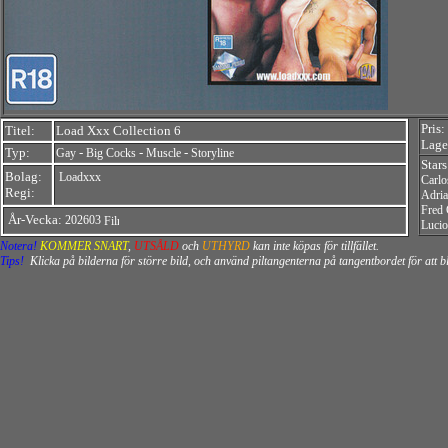
Pris:
Titel:
Load Xxx Collection 6
Lager
Typ:
-
-
-
Gay
Big Cocks
Muscle
Storyline
Star
Bolag:
Loadxxx
Carlo
Regi:
Adri
Fred 
År-Vecka:
202603
Lucio
Notera!
KOMMER SNART
,
UTSÅLD
och
UTHYRD
kan inte köpas för tillfället.
Tips!
Klicka på bilderna för större bild, och använd piltangenterna på tangentbordet för att 