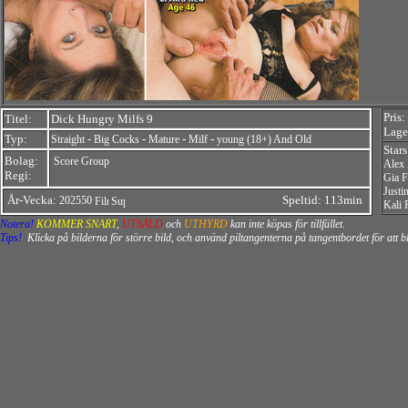
Pris:
Titel:
Dick Hungry Milfs 9
Lager
Typ:
-
-
-
-
Straight
Big Cocks
Mature
Milf
young (18+) And Old
Stars
Bolag:
Score Group
Alex 
Regi:
Gia F
Justi
År-Vecka:
Speltid: 113min
202550
Kali 
Notera!
KOMMER SNART
,
UTSÅLD
och
UTHYRD
kan inte köpas för tillfället.
Tips!
Klicka på bilderna för större bild, och använd piltangenterna på tangentbordet för att 