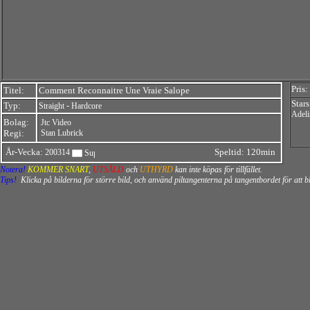
Pris:
Titel:
Comment Reconnaitre Une Vraie Salope
Stars
Typ:
-
Straight
Hardcore
Adeli
Bolag:
Jtc Video
Regi:
Stan Lubrick
År-Vecka:
Speltid: 120min
200314
Notera!
KOMMER SNART
,
UTSÅLD
och
UTHYRD
kan inte köpas för tillfället.
Tips!
Klicka på bilderna för större bild, och använd piltangenterna på tangentbordet för att 