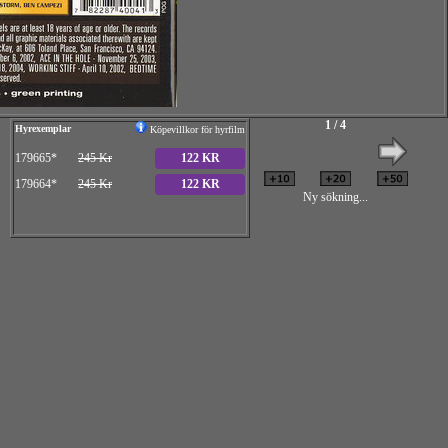
1 / 4
Hyrexemplar
Köpevillkor för hyrfilm
179665*
245 Kr
122 KR
179664*
245 Kr
122 KR
Ny sökning...