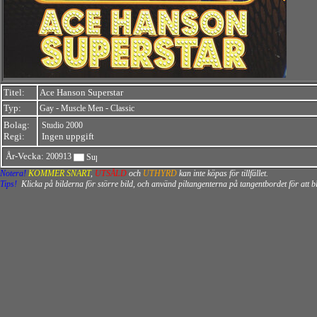
Titel:
Ace Hanson Superstar
Typ:
-
-
Gay
Muscle Men
Classic
Bolag:
Studio 2000
Regi:
Ingen uppgift
År-Vecka:
200913
Notera!
KOMMER SNART
,
UTSÅLD
och
UTHYRD
kan inte köpas för tillfället.
Tips!
Klicka på bilderna för större bild, och använd piltangenterna på tangentbordet för att 