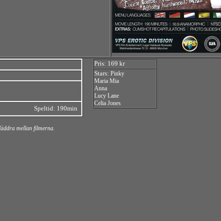
Pris: 169 kr
Stars:
Pinky
Maria Mia
Anna
Lucy Lane
Celia Jones
Speltid: 190min
bläddra mellan filmerna.