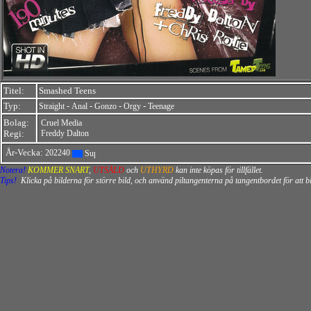
Titel:
Smashed Teens
Typ:
-
-
-
-
Straight
Anal
Gonzo
Orgy
Teenage
Bolag:
Cruel Media
Regi:
Freddy Dalton
År-Vecka:
202240
Notera!
KOMMER SNART
,
UTSÅLD
och
UTHYRD
kan inte köpas för tillfället.
Tips!
Klicka på bilderna för större bild, och använd piltangenterna på tangentbordet för att 