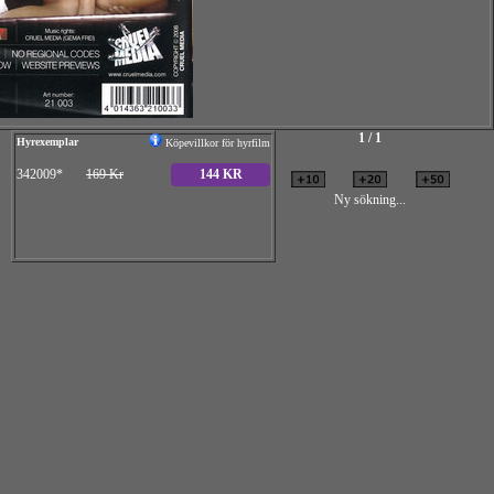
1 / 1
Hyrexemplar
Köpevillkor för hyrfilm
342009*
169 Kr
144 KR
Ny sökning...