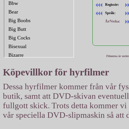
Regissör:
Språk:
År/Vecka:
Filmerna är sorte
Köpevillkor för hyrfilmer
Dessa hyrfilmer kommer från vår fysis
butik, samt att DVD-skivan eventuellt 
fullgott skick. Trots detta kommer vi a
vår speciella DVD-slipmaskin så att d