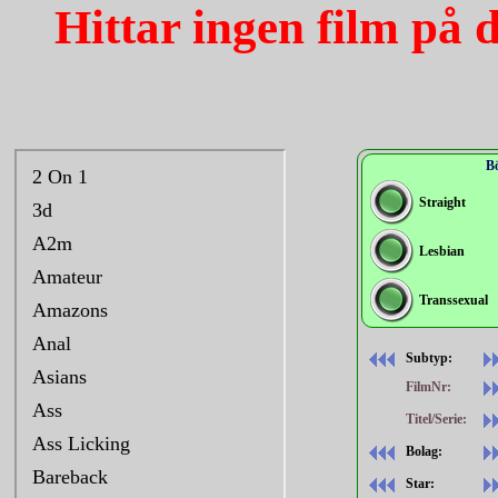
Hittar ingen film på 
Bö
Straight
Lesbian
Transsexual
Subtyp:
FilmNr:
Titel/Serie:
Bolag:
Star: