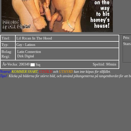
Pris:
Titel:
Lil Rican In The Hood
Stars
Typ:
-
Gay
Latinos
Bolag:
Latin Connection
Regi:
Dirk Digital
År-Vecka:
Speltid: 90min
200349
Notera!
KOMMER SNART
,
UTSÅLD
och
UTHYRD
kan inte köpas för tillfället.
Tips!
Klicka på bilderna för större bild, och använd piltangenterna på tangentbordet för att 