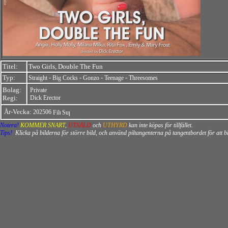
Titel:
Two Girls, Double The Fun
Typ:
-
-
-
-
Straight
Big Cocks
Gonzo
Teenage
Threesomes
Bolag:
Private
Regi:
Dick Erector
År-Vecka:
202506
Notera!
KOMMER SNART
,
UTSÅLD
och
UTHYRD
kan inte köpas för tillfället.
Tips!
Klicka på bilderna för större bild, och använd piltangenterna på tangentbordet för att 