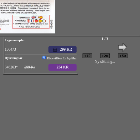
1 / 3
Lagerexemplar
136473
299 KR
Hyrexemplar
Köpevillkor för hyrfilm
Ny sökning...
346263*
299 Kr
254 KR