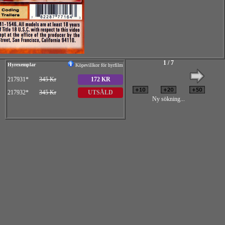
1 / 7
Hyrexemplar
Köpevillkor för hyrfilm
217931*
345 Kr
172 KR
217932*
345 Kr
UTSÅLD
Ny sökning...