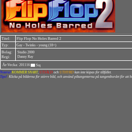
Titel:
Flip Flop No Holes Barred 2
Typ:
-
-
Gay
Twinks
young (18+)
Bolag:
Studio 2000
Regi:
Danny Ray
År-Vecka:
201116
Notera!
KOMMER SNART
,
UTSÅLD
och
UTHYRD
kan inte köpas för tillfället.
Tips!
Klicka på bilderna för större bild, och använd piltangenterna på tangentbordet för att 