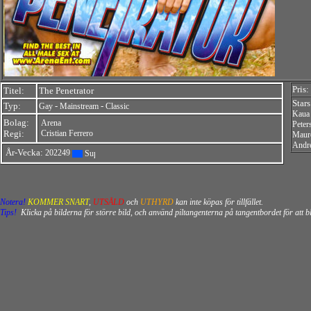
Pris:
Titel:
The Penetrator
Star
Typ:
-
-
Gay
Mainstream
Classic
Kaua
Bolag:
Arena
Peter
Regi:
Cristian Ferrero
Maur
Andr
År-Vecka:
202249
Notera!
KOMMER SNART
,
UTSÅLD
och
UTHYRD
kan inte köpas för tillfället.
Tips!
Klicka på bilderna för större bild, och använd piltangenterna på tangentbordet för att 