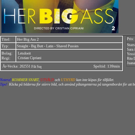
Pris:
Titel:
Her Big Ass 2
Star
Typ:
-
-
-
Straight
Big Butt
Latin
Shaved Pussies
Sara 
Bolag:
Letsdoeit
Yessi
Regi:
Cristian Cipriani
Rita 
Juana
År-Vecka:
Speltid: 139min
202551
Notera!
KOMMER SNART
,
UTSÅLD
och
UTHYRD
kan inte köpas för tillfället.
Tips!
Klicka på bilderna för större bild, och använd piltangenterna på tangentbordet för att 