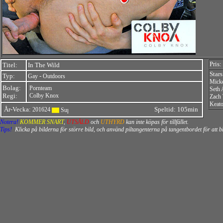
Pris:
Titel:
In The Wild
Star
Typ:
-
Gay
Outdoors
Mick
Bolag:
Pornteam
Seth 
Regi:
Colby Knox
Zach 
Keat
År-Vecka:
Speltid: 105min
201624
Notera!
KOMMER SNART
,
UTSÅLD
och
UTHYRD
kan inte köpas för tillfället.
Tips!
Klicka på bilderna för större bild, och använd piltangenterna på tangentbordet för att 