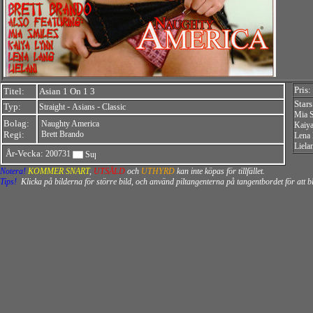
Pris:
Titel:
Asian 1 On 1 3
Star
Typ:
-
-
Straight
Asians
Classic
Mia S
Bolag:
Naughty America
Kaiy
Regi:
Brett Brando
Lena
Liela
År-Vecka:
200731
Notera!
KOMMER SNART
,
UTSÅLD
och
UTHYRD
kan inte köpas för tillfället.
Tips!
Klicka på bilderna för större bild, och använd piltangenterna på tangentbordet för att 