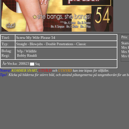
Pris:
Titel:
Screw My Wife Please 54
Stars
Typ:
-
-
-
Straight
Blowjobs
Double Penetrations
Classic
Mrs 
Bolag:
/
Wlp
Wildlife
Mrs 
Regi:
Bobby Rinaldi
Mrs 
År-Vecka:
200623
Notera!
KOMMER SNART
,
UTSÅLD
och
UTHYRD
kan inte köpas för tillfället.
Tips!
Klicka på bilderna för större bild, och använd piltangenterna på tangentbordet för att 