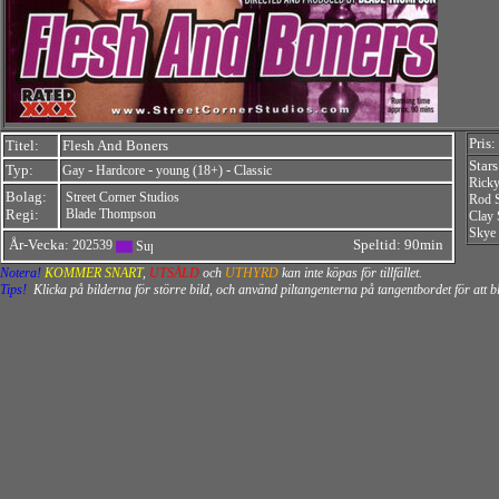
Pris:
Titel:
Flesh And Boners
Star
Typ:
-
-
-
Gay
Hardcore
young (18+)
Classic
Ricky
Bolag:
Street Corner Studios
Rod S
Regi:
Blade Thompson
Clay 
Skye 
År-Vecka:
Speltid: 90min
202539
Notera!
KOMMER SNART
,
UTSÅLD
och
UTHYRD
kan inte köpas för tillfället.
Tips!
Klicka på bilderna för större bild, och använd piltangenterna på tangentbordet för att 