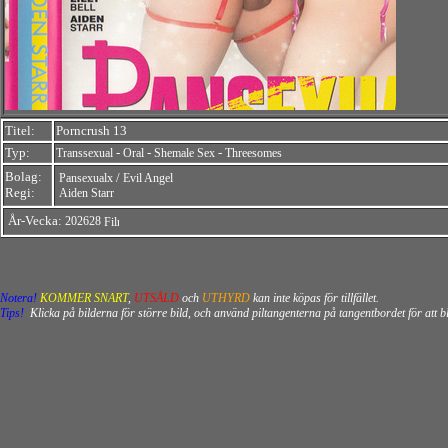
Titel:
Porncrush 13
Typ:
-
-
-
Transsexual
Oral
Shemale Sex
Threesomes
Bolag:
/
Pansexualx
Evil Angel
Regi:
Aiden Starr
År-Vecka:
202628
Notera!
KOMMER SNART
,
UTSÅLD
och
UTHYRD
kan inte köpas för tillfället.
Tips!
Klicka på bilderna för större bild, och använd piltangenterna på tangentbordet för att 