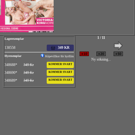
1 / 11
Lagerexemplar
138558
349 KR
Hyrexemplar
Köpevillkor för hyrfilm
Ny sökning...
348688*
349 Kr
KOMMER SNART
348690*
349 Kr
KOMMER SNART
348689*
349 Kr
KOMMER SNART