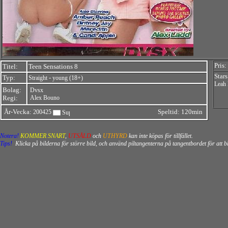
Pris:
Titel:
Teen Sensations 8
Stars
Typ:
-
Straight
young (18+)
Leah
Bolag:
Dvsx
Regi:
Alex Bouno
År-Vecka:
Speltid: 120min
200425
Notera!
KOMMER SNART
,
UTSÅLD
och
UTHYRD
kan inte köpas för tillfället.
Tips!
Klicka på bilderna för större bild, och använd piltangenterna på tangentbordet för att 