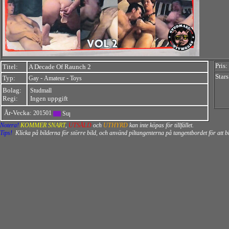
Pris:
Titel:
A Decade Of Raunch 2
Stars
Typ:
-
-
Gay
Amateur
Toys
Bolag:
Studmall
Regi:
Ingen uppgift
År-Vecka:
201501
Notera!
KOMMER SNART
,
UTSÅLD
och
UTHYRD
kan inte köpas för tillfället.
Tips!
Klicka på bilderna för större bild, och använd piltangenterna på tangentbordet för att 