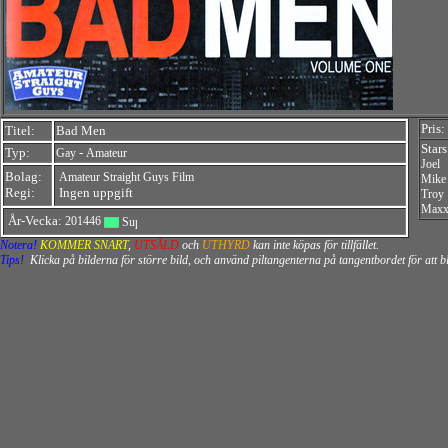
Pris:
Titel:
Bad Men
Star
Typ:
-
Gay
Amateur
Joel
Bolag:
Amateur Straight Guys Film
Mike
Regi:
Ingen uppgift
Troy
Max
År-Vecka:
201446
Notera!
KOMMER SNART
,
UTSÅLD
och
UTHYRD
kan inte köpas för tillfället.
Tips!
Klicka på bilderna för större bild, och använd piltangenterna på tangentbordet för att 