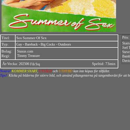
Pris:
Titel:
Sos Summer Of Sex
Star
Typ:
-
-
-
Gay
Bareback
Big Cocks
Outdoors
Joel 
Bolag:
Staxus.com
Steve
Regi:
Timmy Treasure
Bamb
David
År-Vecka:
Speltid: 73min
202506
Notera!
KOMMER SNART
,
UTSÅLD
och
UTHYRD
kan inte köpas för tillfället.
Tips!
Klicka på bilderna för större bild, och använd piltangenterna på tangentbordet för att 