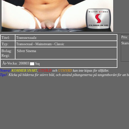
Pris:
Titel:
Transsexualz
Stars
Typ:
-
-
Transsexual
Mainstream
Classic
Bolag:
Silver Sinema
Regi:
År-Vecka:
200803
Notera!
KOMMER SNART
,
UTSÅLD
och
UTHYRD
kan inte köpas för tillfället.
Tips!
Klicka på bilderna för större bild, och använd piltangenterna på tangentbordet för att 