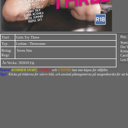
Pris:
Titel:
Girls Try Three
Stars
Typ:
-
Lesbian
Threesomes
Dee W
Bolag:
Seven Sins
Kenn
Regi:
Carol
Lexi 
År-Vecka:
202619
Notera!
KOMMER SNART
,
UTSÅLD
och
UTHYRD
kan inte köpas för tillfället.
Tips!
Klicka på bilderna för större bild, och använd piltangenterna på tangentbordet för att 