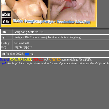
Titel:
Gangbang Stars Vol 48
Typ:
-
-
-
-
Straight
Big Cocks
Blowjobs
Cum Shots
Gangbang
Bolag:
Saskia-farell
Regi:
Ingen uppgift
År-Vecka:
202231
Notera!
KOMMER SNART
,
UTSÅLD
och
UTHYRD
kan inte köpas för tillfället.
Tips!
Klicka på bilderna för större bild, och använd piltangenterna på tangentbordet för att 