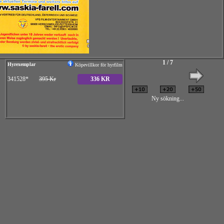
1 / 7
Hyrexemplar
Köpevillkor för hyrfilm
341528*
395 Kr
336 KR
Ny sökning...