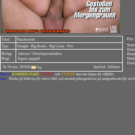
Pris:
Titel:
Prachtweib
Star
Typ:
-
-
-
Straight
Big Boobs
Big Cocks
Pov
Hene
Bolag:
/
Saboom
Deutcheprivatvideos
Dionn
Regi:
Ingen uppgift
Mark
David
År-Vecka:
Speltid: 100min
201938
Notera!
KOMMER SNART
,
UTSÅLD
och
UTHYRD
kan inte köpas för tillfället.
Tips!
Klicka på bilderna för större bild, och använd piltangenterna på tangentbordet för att 