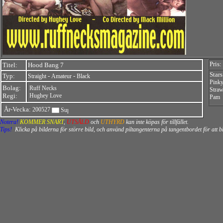
Pris:
Titel:
Hood Bang 7
Stars
Typ:
-
-
Straight
Amateur
Black
Pink
Bolag:
Ruff Necks
Straw
Regi:
Hughey Love
Pam
År-Vecka:
200527
Notera!
KOMMER SNART
,
UTSÅLD
och
UTHYRD
kan inte köpas för tillfället.
Tips!
Klicka på bilderna för större bild, och använd piltangenterna på tangentbordet för att 