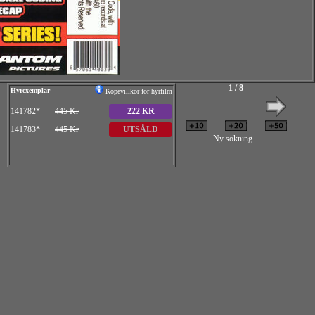
1 / 8
Hyrexemplar
Köpevillkor för hyrfilm
141782*
445 Kr
222 KR
141783*
445 Kr
UTSÅLD
Ny sökning...