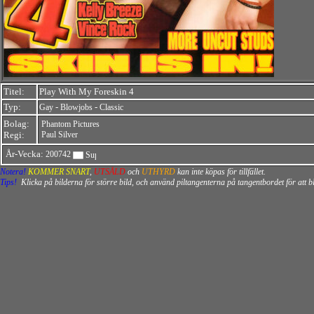
Titel:
Play With My Foreskin 4
Typ:
-
-
Gay
Blowjobs
Classic
Bolag:
Phantom Pictures
Regi:
Paul Silver
År-Vecka:
200742
Notera!
KOMMER SNART
,
UTSÅLD
och
UTHYRD
kan inte köpas för tillfället.
Tips!
Klicka på bilderna för större bild, och använd piltangenterna på tangentbordet för att 