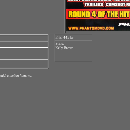
Pris: 445 kr
Stars:
Kelly Breeze
bläddra mellan filmerna.