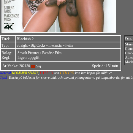
Pris:
Titel:
Blackish 2
Stars
Typ:
-
-
-
Straight
Big Cocks
Interracial
Petite
Giann
Bolag:
/
Smash Pictures
Paradise Film
Chan
Regi:
Ingen uppgift
Athen
Mack
År-Vecka:
Speltid: 151min
202130
Notera!
KOMMER SNART
,
UTSÅLD
och
UTHYRD
kan inte köpas för tillfället.
Tips!
Klicka på bilderna för större bild, och använd piltangenterna på tangentbordet för att 