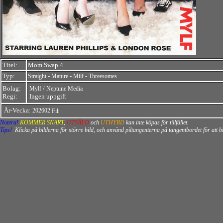
Titel:
Mom Swap 4
Typ:
-
-
-
Straight
Mature
Milf
Threesomes
Bolag:
/
Mylf
Neptune Media
Regi:
Ingen uppgift
År-Vecka:
202602
Notera!
KOMMER SNART
,
UTSÅLD
och
UTHYRD
kan inte köpas för tillfället.
Tips!
Klicka på bilderna för större bild, och använd piltangenterna på tangentbordet för att 