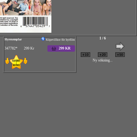
1 / 6
Hyrexemplar
Köpevillkor för hyrfilm
347782* 299 Kr
299 KR
Ny sökning...