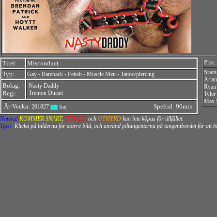
Pris:
Titel:
Misconduct
Star
Typ:
-
-
-
-
Gay
Bareback
Fetish
Muscle Men
Tattoo/piercing
Arian
Bolag:
Nasty Daddy
Ryan
Regi:
Trenton Ducati
Tyler
Max 
År-Vecka:
Speltid: 90min
201827
Notera!
KOMMER SNART
,
UTSÅLD
och
UTHYRD
kan inte köpas för tillfället.
Tips!
Klicka på bilderna för större bild, och använd piltangenterna på tangentbordet för att 