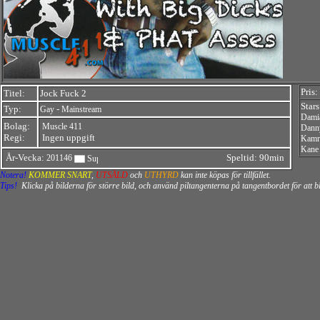
Pris:
Titel:
Jock Fuck 2
Star
Typ:
-
Gay
Mainstream
Dami
Bolag:
Muscle 411
Dann
Regi:
Ingen uppgift
Kamr
Kane 
År-Vecka:
Speltid: 90min
201146
Notera!
KOMMER SNART
,
UTSÅLD
och
UTHYRD
kan inte köpas för tillfället.
Tips!
Klicka på bilderna för större bild, och använd piltangenterna på tangentbordet för att 